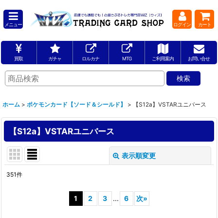
メニュー
ログイン
カート
買取
ガチャ
ロルカナ
MTG
ご利用案内
お問い合せ
ホーム
>
ポケモンカード【ソード＆シールド】
>
【S12a】VSTARユニバース
【S12a】VSTARユニバース
表示順変更
閉じる
351
件
表示数
:
1
2
3
...
6
次
»
並び順
: