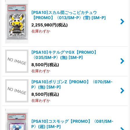
絞り込む
[PSA10]スカル団ごっこピカチュウ
【PROMO】〈013/SM-P〉(雷)
[
SM-P
]
2,255,980
円
(税込)
在庫わずか
[PSA10]キテルグマGX【PROMO】
〈035/SM-P〉(無)
[
SM-P
]
8,500
円
(税込)
在庫わずか
[PSA10]ポリゴンZ【PROMO】〈070/SM-
P〉(無)
[
SM-P
]
8,500
円
(税込)
在庫わずか
[PSA10]コスモッグ【PROMO】〈081/SM-
P〉(超)
[
SM-P
]