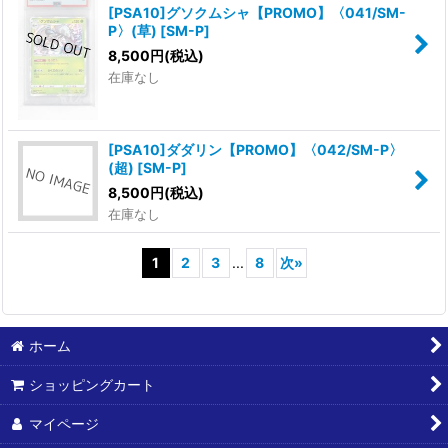
[PSA10]グソクムシャ【PROMO】〈041/SM-
P〉(草)
[
SM-P
]
8,500
円
(税込)
在庫なし
[PSA10]ダダリン【PROMO】〈042/SM-P〉
(超)
[
SM-P
]
8,500
円
(税込)
在庫なし
1
2
3
...
8
次
»
ホーム
ショッピングカート
マイページ