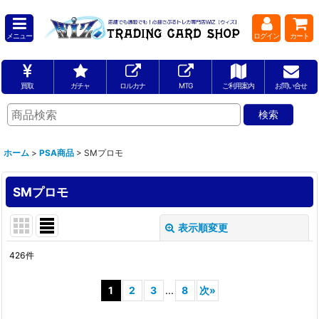
メニュー
ログイン
カート
買取
ガチャ
ロルカナ
MTG
ご利用案内
お問い合せ
ホーム
>
PSA商品
>
SMプロモ
SMプロモ
表示順変更
閉じる
426
件
表示数
:
1
2
3
...
8
次
»
並び順
: