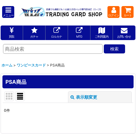
メニュー
ログイン
カート
買取
ガチャ
ロルカナ
MTG
ご利用案内
お問い合せ
ホーム
>
ワンピースカード
>
PSA商品
PSA商品
表示順変更
閉じる
0
件
表示数
:
並び順
: