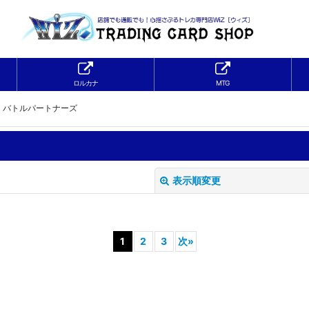
ロルカナ
MTG
9】バトルパートナーズ
表示順変更
1
2
3
次
»
絞り込む