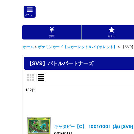
メニュー
買取
ガチャ
ホーム
>
ポケモンカード【スカーレット＆バイオレット】
>
【SV
【SV9】バトルパートナーズ
132
件
表示数
:
並び順
:
キャタピー【C】〈001/100〉(草)
[
SV9
]
9
円
(税込)