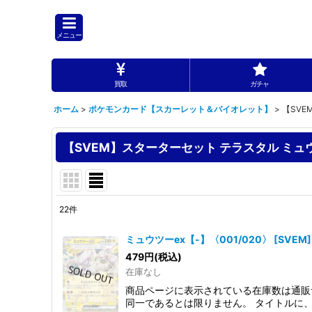
メニュー
買取
ガチャ
ホーム
>
ポケモンカード【スカーレット＆バイオレット】
>
【SVE
【SVEM】スターターセット テラスタル ミュ
22
件
表示数
:
ミュウツーex【-】〈001/020〉
[
SVEM
]
479
円
(税込)
並び順
:
在庫なし
商品ページに表示されている在庫数は通販
同一であるとは限りません。 タイトルに