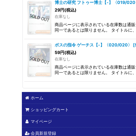
博士の研究 フトゥー博士【-】〈019/02
29
円
(税込)
在庫なし
商品ページに表示されている在庫数は通販
同一であるとは限りません。 タイトルに
ボスの指令 ゲーチス【-】〈020/020〉
[
59
円
(税込)
在庫なし
商品ページに表示されている在庫数は通販
同一であるとは限りません。 タイトルに
ホーム
ショッピングカート
マイページ
会員新規登録