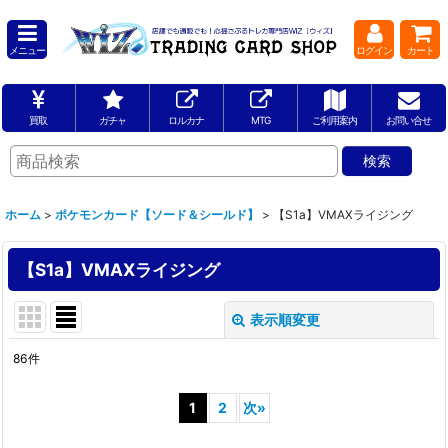
メニュー
ログイン
カート
買取
ガチャ
ロルカナ
MTG
ご利用案内
お問い合せ
ホーム
>
ポケモンカード【ソード＆シールド】
>
【S1a】VMAXライジング
【S1a】VMAXライジング
表示順変更
閉じる
86
件
表示数
:
1
2
次
»
並び順
: