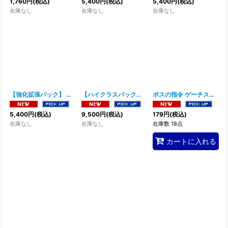
1,760
円
(税込)
5,400
円
(税込)
5,400
円
(税込)
在庫なし
在庫なし
在庫なし
【強化拡張パック】 ナイトワンダラー
【ハイクラスパック】 シャイニートレジャーex
ボスの指令 ゲーチス【R】〈069/073〉(サポート)
[
SV
5,400
円
(税込)
9,500
円
(税込)
179
円
(税込)
在庫なし
在庫なし
在庫数 18点
カートに入れる