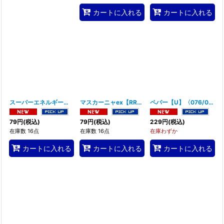
カートに入れる
カートに入れる
スーパーエネルギー回収【U】〈064/073〉(グッズ)
マスカーニャex【RR】〈007/073〉(草)
[
SV1a
]
[
SV1a
ペパー【U】〈076/078〉(サポート)
]
79
円
(税込)
79
円
(税込)
229
円
(税込)
在庫数 16点
在庫数 16点
在庫わずか
カートに入れる
カートに入れる
カートに入れる