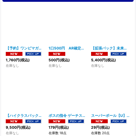
【予約】ワンピマガジンVol.21「ヒロインズ」ONE PIECE magazine Vol.21 特集 ヒロインズ 限定カード付き 2026年9月4日発売予定 ワンピース マガジン 21 少年ジャンプ ONEPIECE カードゲーム 特典 同梱版
1口500円 AR確定オリパ 全1500口
[
P_oripaAR5
【拡張パック】未来の一閃
1,760
円
(税込)
500
円
(税込)
5,400
円
(税込)
在庫なし
在庫なし
在庫なし
【ハイクラスパック】 シャイニートレジャーex
ボスの指令 ゲーチス【R】〈069/073〉(サポート)
[
SV4a
]
スーパーボール【U】〈065/073〉(グッズ)
[
9,500
円
(税込)
179
円
(税込)
29
円
(税込)
在庫なし
在庫数 18点
在庫数 20点