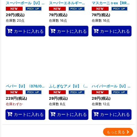
スーパーボール【U】〈065/073〉(グッズ)
[
SV1a
スーパーエネルギー回収【U】〈064/073〉(グッズ)
]
マスカーニャex【RR】〈007/073〉(草)
29
円
(税込)
79
円
(税込)
79
円
(税込)
在庫数 20点
在庫数 16点
在庫数 16点
カートに入れる
カートに入れる
カートに入れる
ペパー【U】〈076/078〉(サポート)
[
SV1V
]
ふしぎなアメ【U】〈072/078〉(グッズ)
[
SV1V
ハイパーボール【U】〈070/078〉(グッズ)
]
229
円
(税込)
29
円
(税込)
29
円
(税込)
在庫わずか
在庫数 8点
在庫数 12点
カートに入れる
カートに入れる
カートに入れる
もっと見る