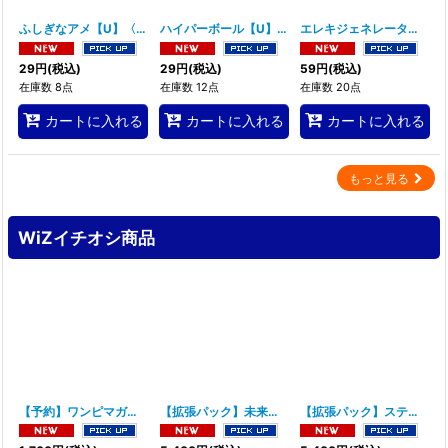
ふしぎなアメ【U】〈072/078〉(グッズ)
[
SV1V
ハイパーボール【U】〈070/078〉(グッズ)
]
[
SV1V
エレキジェネレーター【U】〈069/078〉(グッズ)
]
29
円
(税込)
29
円
(税込)
59
円
(税込)
在庫数 8点
在庫数 12点
在庫数 20点
カートに入れる
カートに入れる
カートに入れる
もっと見る
WiZイチオシ商品
【予約】ワンピマガジンVol.21「ヒロインズ」ONE PIECE magazine Vol.21 特集 ヒロインズ 限定カード付き 2026年9月4日発売予定 ワンピース マガジン 21 少年ジャンプ ONEPIECE カードゲーム 特典 同梱版
【拡張パック】未来の一閃
[
SV4M
]
【拡張パック】ステラミラクル