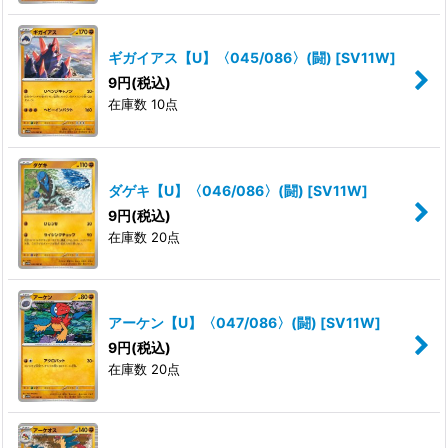
ギガイアス【U】〈045/086〉(闘)
[
SV11W
]
9
円
(税込)
在庫数 10点
ダゲキ【U】〈046/086〉(闘)
[
SV11W
]
9
円
(税込)
在庫数 20点
アーケン【U】〈047/086〉(闘)
[
SV11W
]
9
円
(税込)
在庫数 20点