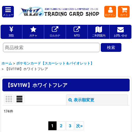
メニュー
ログイン
カート
買取
ガチャ
ロルカナ
MTG
ご利用案内
お問い合せ
ホーム
>
ポケモンカード【スカーレット＆バイオレット】
>
【SV11W】ホワイトフレア
【SV11W】ホワイトフレア
表示順変更
閉じる
174
件
表示数
:
1
2
3
次
»