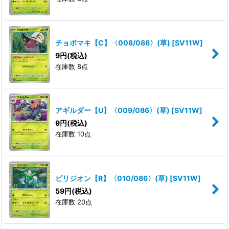
チョボマキ【C】〈008/086〉(草)
[
SV11W
]
9
円
(税込)
在庫数 8点
アギルダー【U】〈009/086〉(草)
[
SV11W
]
9
円
(税込)
在庫数 10点
ビリジオン【R】〈010/086〉(草)
[
SV11W
]
59
円
(税込)
在庫数 20点