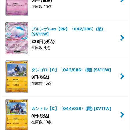
59
円
(税込)
在庫数 10点
ブルンゲルex【RR】〈042/086〉(超)
[
SV11W
]
229
円
(税込)
在庫数 4点
ダンゴロ【C】〈043/086〉(闘)
[
SV11W
]
9
円
(税込)
在庫数 15点
ガントル【C】〈044/086〉(闘)
[
SV11W
]
9
円
(税込)
在庫数 10点