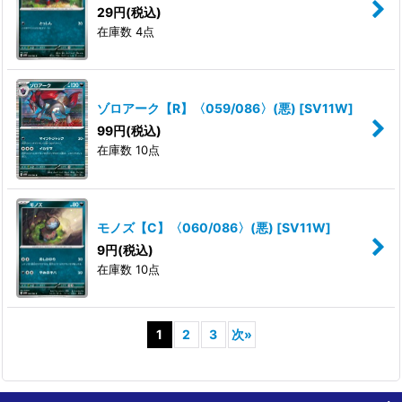
29
円
(税込)
在庫数 4点
ゾロアーク【R】〈059/086〉(悪)
[
SV11W
]
99
円
(税込)
在庫数 10点
モノズ【C】〈060/086〉(悪)
[
SV11W
]
9
円
(税込)
在庫数 10点
1
2
3
次
»