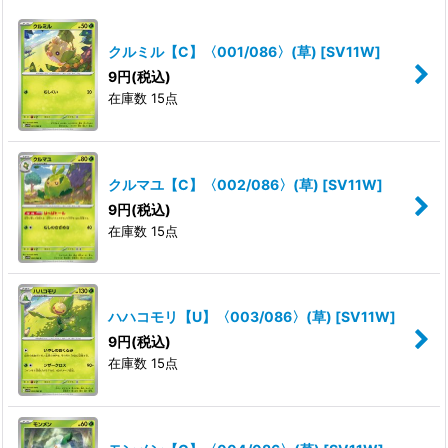
並び順
:
クルミル【C】〈001/086〉(草)
[
SV11W
]
絞り込む
9
円
(税込)
在庫数 15点
クルマユ【C】〈002/086〉(草)
[
SV11W
]
9
円
(税込)
在庫数 15点
ハハコモリ【U】〈003/086〉(草)
[
SV11W
]
9
円
(税込)
在庫数 15点