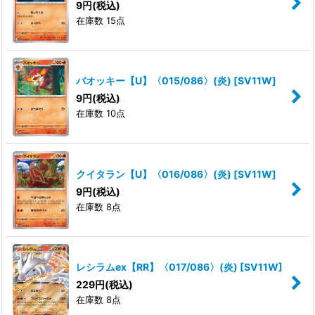
9
円
(税込)
在庫数 15点
バオッキー【U】〈015/086〉(炎)
[
SV11W
]
9
円
(税込)
在庫数 10点
クイタラン【U】〈016/086〉(炎)
[
SV11W
]
9
円
(税込)
在庫数 8点
レシラムex【RR】〈017/086〉(炎)
[
SV11W
]
229
円
(税込)
在庫数 8点