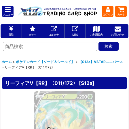
メニュー
ログイン
カート
買取
ガチャ
ロルカナ
MTG
ご利用案内
お問い合せ
ホーム
>
ポケモンカード【ソード＆シールド】
>
【S12a】VSTARユニバース
>
リーフィアV【RR】〈011/172〉
リーフィアV【RR】〈011/172〉
[
S12a
]