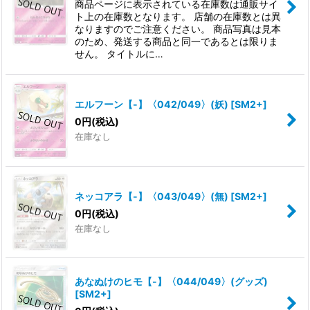
商品ページに表示されている在庫数は通販サイ
ト上の在庫数となります。 店舗の在庫数とは異
なりますのでご注意ください。 商品写真は見本
のため、発送する商品と同一であるとは限りま
せん。 タイトルに…
エルフーン【-】〈042/049〉(妖)
[
SM2+
]
0
円
(税込)
在庫なし
ネッコアラ【-】〈043/049〉(無)
[
SM2+
]
0
円
(税込)
在庫なし
あなぬけのヒモ【-】〈044/049〉(グッズ)
[
SM2+
]