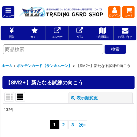
メニュー
ログイン
カート
買取
ガチャ
ロルカナ
MTG
ご利用案内
お問い合せ
ホーム
>
ポケモンカード【サン＆ムーン】
>
【SM2+】新たなる試練の向こう
【SM2+】新たなる試練の向こう
表示順変更
閉じる
132
件
表示数
:
1
2
3
次
»
並び順
: