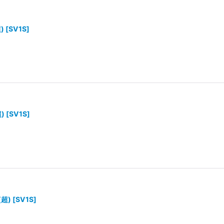
)
[
SV1S
]
)
[
SV1S
]
(超)
[
SV1S
]