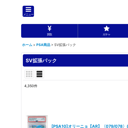
メニュー
買取
ガチャ
ホーム
>
PSA商品
>
SV拡張パック
SV拡張パック
4,350
件
表示数
:
並び順
:
[PSA10]オリーニョ【AR】〈079/078〉