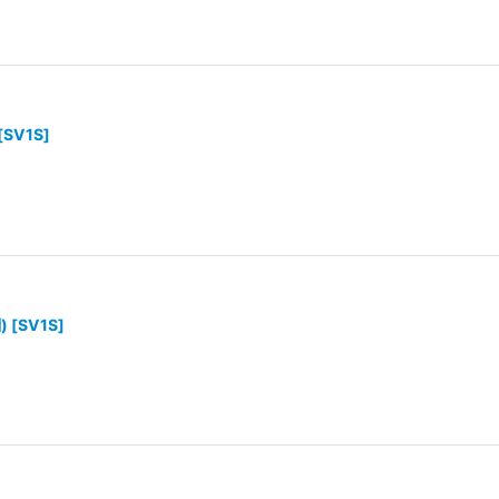
[
SV1S
]
)
[
SV1S
]