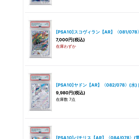
[PSA10]スコヴィラン【AR】〈081/078
7,000
円
(税込)
在庫わずか
[PSA10]ヤドン【AR】〈082/078〉(水)
9,980
円
(税込)
在庫数 7点
[PSA10]パチリス【AR】〈084/078〉(雷