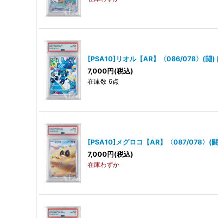
[PSA10]リオル【AR】〈086/078〉(闘)
7,000
円
(税込)
在庫数 6点
[PSA10]メグロコ【AR】〈087/078〉(闘
7,000
円
(税込)
在庫わずか