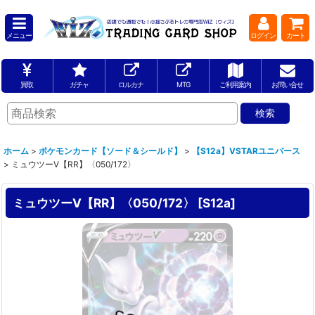
メニュー
ログイン
カート
買取
ガチャ
ロルカナ
MTG
ご利用案内
お問い合せ
ホーム
>
ポケモンカード【ソード＆シールド】
>
【S12a】VSTARユニバース
>
ミュウツーV【RR】〈050/172〉
ミュウツーV【RR】〈050/172〉
[
S12a
]