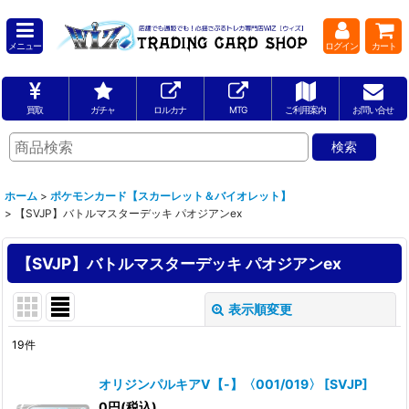
メニュー
ログイン
カート
買取
ガチャ
ロルカナ
MTG
ご利用案内
お問い合せ
ホーム
>
ポケモンカード【スカーレット＆バイオレット】
>
【SVJP】バトルマスターデッキ パオジアンex
【SVJP】バトルマスターデッキ パオジアンex
表示順変更
閉じる
19
件
表示数
:
オリジンパルキアV【-】〈001/019〉
[
SVJP
]
0
円
(税込)