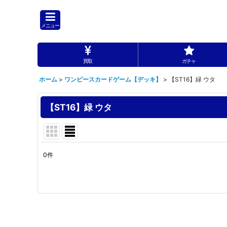
メニュー
買取
ガチャ
ホーム
>
ワンピースカードゲーム【デッキ】
>
【ST16】緑 ウタ
【ST16】緑 ウタ
0
件
表示数
:
並び順
: