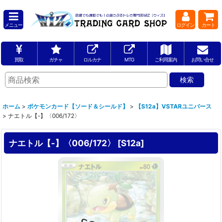
メニュー
ログイン
カート
買取
ガチャ
ロルカナ
MTG
ご利用案内
お問い合せ
ホーム
>
ポケモンカード【ソード＆シールド】
>
【S12a】VSTARユニバース
>
ナエトル【-】〈006/172〉
ナエトル【-】〈006/172〉
[
S12a
]