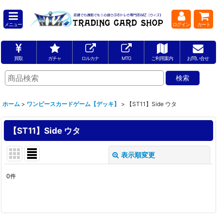
メニュー
ログイン
カート
買取
ガチャ
ロルカナ
MTG
ご利用案内
お問い合せ
ホーム
>
ワンピースカードゲーム【デッキ】
>
【ST11】Side ウタ
【ST11】Side ウタ
表示順変更
閉じる
0
件
表示数
:
並び順
: