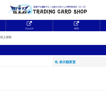
ロルカナ
MTG
】頂上決戦
表示順変更
絞り込む