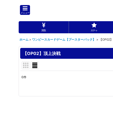
メニュー
買取
ガチャ
ホーム
>
ワンピースカードゲーム【ブースターパック】
>
【OP02
【OP02】頂上決戦
0
件
表示数
:
並び順
: