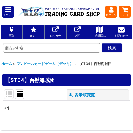
メニュー
ログイン
カート
買取
ガチャ
ロルカナ
MTG
ご利用案内
お問い合せ
ホーム
>
ワンピースカードゲーム【デッキ】
>
【ST04】百獣海賊団
【ST04】百獣海賊団
表示順変更
閉じる
0
件
表示数
:
並び順
: