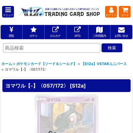
メニュー
ログイン
カート
買取
ガチャ
ロルカナ
MTG
ご利用案内
お問い合せ
ホーム
>
ポケモンカード【ソード＆シールド】
>
【S12a】VSTARユニバース
>
ヨマワル【-】〈057/172〉
ヨマワル【-】〈057/172〉
[
S12a
]