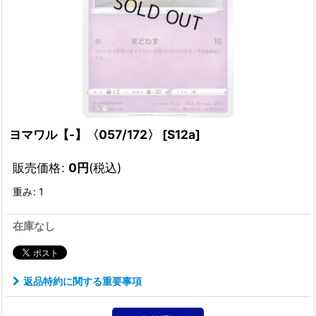
ヨマワル【-】〈057/172〉
[
S12a
]
販売価格
:
0
円
(税込)
重み
:
1
在庫なし
返品特約に関する重要事項