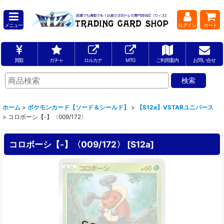
メニュー
ログイン
カート
買取
ガチャ
ロルカナ
MTG
ご利用案内
お問い合せ
ホーム
>
ポケモンカード【ソード＆シールド】
>
【S12a】VSTARユニバース
>
コロボーシ【-】〈009/172〉
コロボーシ【-】〈009/172〉
[
S12a
]