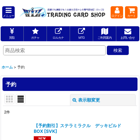
メニュー
ログイン
カート
買取
ガチャ
ロルカナ
MTG
ご利用案内
お問い合せ
ホーム
>
予約
予約
表示順変更
閉じる
2
件
サブカテゴリ
:
【予約割引】ステラミラクル デッキビルド
BOX
[
SVK
]
表示数
: