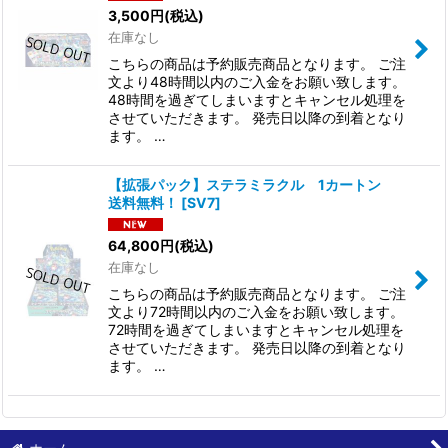
3,500
円
(税込)
在庫なし
並び順
:
こちらの商品は予約販売商品となります。 ご注
文より48時間以内のご入金をお願い致します。
絞り込む
48時間を過ぎてしまいますとキャンセル処理を
させていただきます。 発売日以降の到着となり
ます。 …
【拡張パック】ステラミラクル 1カートン
送料無料！
[
SV7
]
64,800
円
(税込)
在庫なし
こちらの商品は予約販売商品となります。 ご注
文より72時間以内のご入金をお願い致します。
72時間を過ぎてしまいますとキャンセル処理を
させていただきます。 発売日以降の到着となり
ます。 …