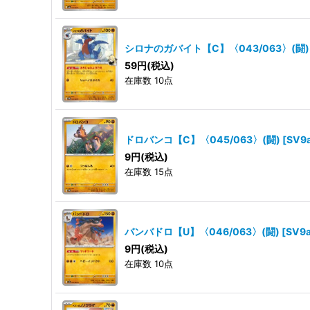
シロナのガバイト【C】〈043/063〉(闘)
59
円
(税込)
在庫数 10点
ドロバンコ【C】〈045/063〉(闘)
[
SV9
9
円
(税込)
在庫数 15点
バンバドロ【U】〈046/063〉(闘)
[
SV9
9
円
(税込)
在庫数 10点