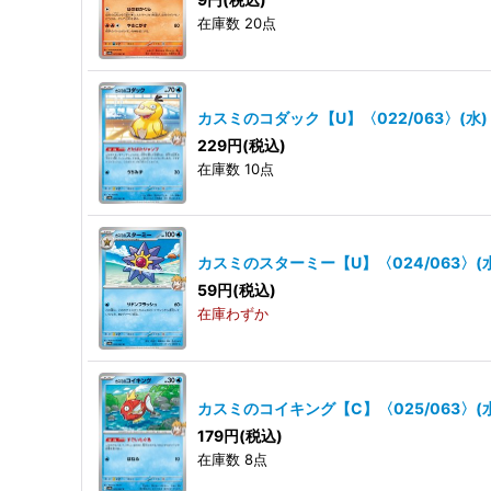
在庫数 20点
カスミのコダック【U】〈022/063〉(水)
229
円
(税込)
在庫数 10点
カスミのスターミー【U】〈024/063〉(
59
円
(税込)
在庫わずか
カスミのコイキング【C】〈025/063〉(
179
円
(税込)
在庫数 8点