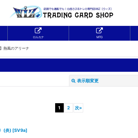
ロルカナ
MTG
a】熱風のアリーナ
表示順変更
1
2
次
»
〉(炎)
[
SV9a
]
絞り込む