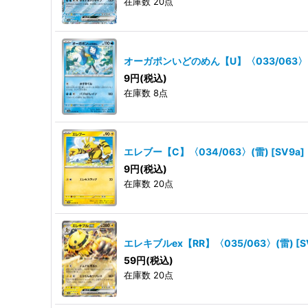
在庫数 20点
オーガポンいどのめん【U】〈033/063〉
9
円
(税込)
在庫数 8点
エレブー【C】〈034/063〉(雷)
[
SV9a
]
9
円
(税込)
在庫数 20点
エレキブルex【RR】〈035/063〉(雷)
[
S
59
円
(税込)
在庫数 20点