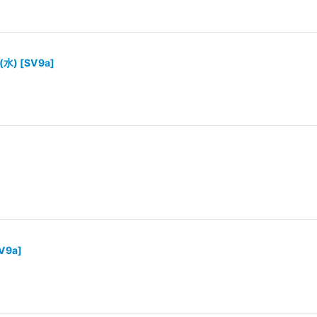
(水)
[
SV9a
]
V9a
]