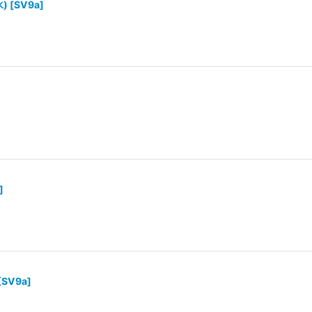
)
[
SV9a
]
]
[
SV9a
]