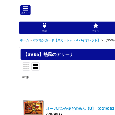
メニュー
買取
ガチャ
ホーム
>
ポケモンカード【スカーレット＆バイオレット】
>
【SV9
【SV9a】熱風のアリーナ
92
件
表示数
:
並び順
:
オーガポンかまどのめん【U】〈021/063
9
円
(税込)