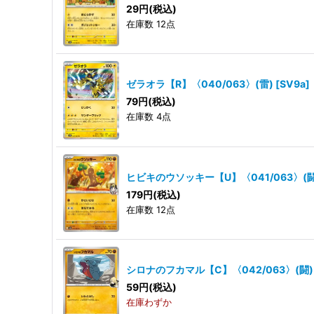
29
円
(税込)
在庫数 12点
ゼラオラ【R】〈040/063〉(雷)
[
SV9a
]
79
円
(税込)
在庫数 4点
ヒビキのウソッキー【U】〈041/063〉(闘
179
円
(税込)
在庫数 12点
シロナのフカマル【C】〈042/063〉(闘)
59
円
(税込)
在庫わずか