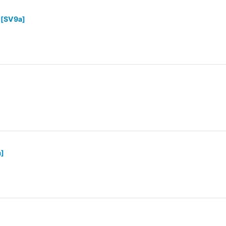
[
SV9a
]
a
]