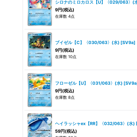
シロナのミロカロス【U】〈029/063〉(水
9
円
(税込)
在庫数 4点
ブイゼル【C】〈030/063〉(水)
[
SV9a
]
9
円
(税込)
在庫数 10点
フローゼル【U】〈031/063〉(水)
[
SV9a
9
円
(税込)
在庫数 8点
ヘイラッシャex【RR】〈032/063〉(水)
59
円
(税込)