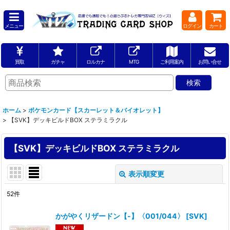
メニュー
ログイン
カート
買取
ガチャ
ロルカナ
MTG
ご利用案内
お問い合せ
ホーム
>
ポケモンカード【スカーレット＆バイオレット】
>
【SVK】デッキビルドBOX ステラミラクル
【SVK】デッキビルドBOX ステラミラクル
表示順変更
閉じる
52
件
表示数
:
かがやくリザードン【-】〈001/044〉
[
SVK
]