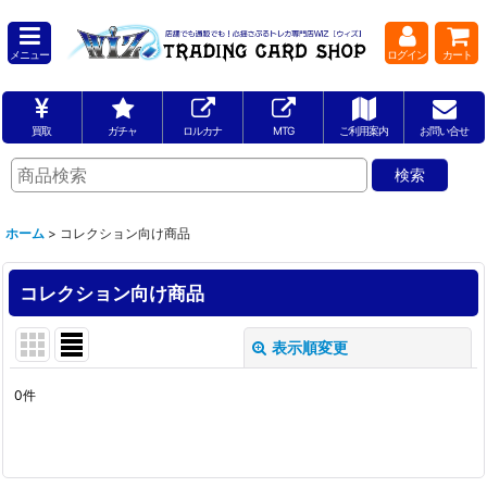
メニュー
ログイン
カート
買取
ガチャ
ロルカナ
MTG
ご利用案内
お問い合せ
ホーム
>
コレクション向け商品
コレクション向け商品
表示順変更
閉じる
0
件
表示数
:
並び順
: