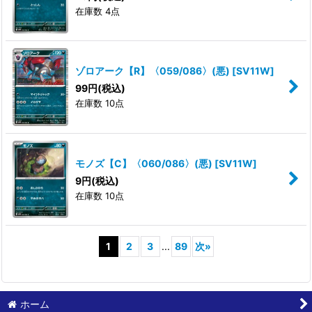
在庫数 4点
ゾロアーク【R】〈059/086〉(悪)
[
SV11W
]
99
円
(税込)
在庫数 10点
モノズ【C】〈060/086〉(悪)
[
SV11W
]
9
円
(税込)
在庫数 10点
1
2
3
...
89
次
»
ホーム