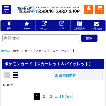
メニュー
ログイン
カート
買取
ガチャ
ロルカナ
MTG
ご利用案内
お問い合せ
ホーム
>
ポケモンカード【スカーレット＆バイオレット】
ポケモンカード【スカーレット＆バイオレット】
表示順変更
閉じる
5,288
件
サブカテゴリ
:
1
2
3
...
89
次
»