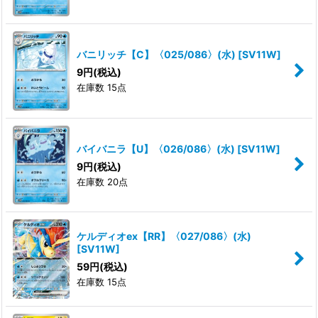
バニリッチ【C】〈025/086〉(水)
[
SV11W
]
9
円
(税込)
在庫数 15点
バイバニラ【U】〈026/086〉(水)
[
SV11W
]
9
円
(税込)
在庫数 20点
ケルディオex【RR】〈027/086〉(水)
[
SV11W
]
59
円
(税込)
在庫数 15点