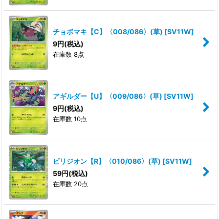
チョボマキ【C】〈008/086〉(草)
[
SV11W
]
9
円
(税込)
在庫数 8点
アギルダー【U】〈009/086〉(草)
[
SV11W
]
9
円
(税込)
在庫数 10点
ビリジオン【R】〈010/086〉(草)
[
SV11W
]
59
円
(税込)
在庫数 20点