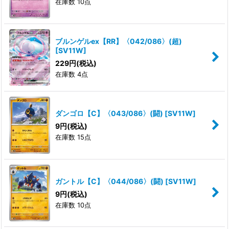
在庫数 10点
ブルンゲルex【RR】〈042/086〉(超)
[
SV11W
]
229
円
(税込)
在庫数 4点
ダンゴロ【C】〈043/086〉(闘)
[
SV11W
]
9
円
(税込)
在庫数 15点
ガントル【C】〈044/086〉(闘)
[
SV11W
]
9
円
(税込)
在庫数 10点