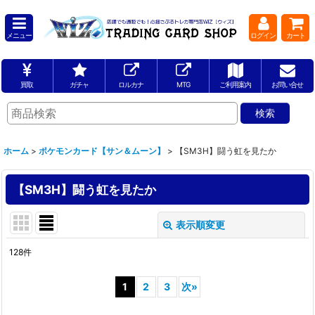
メニュー
ログイン
カート
買取
ガチャ
ロルカナ
MTG
ご利用案内
お問い合せ
ホーム
>
ポケモンカード【サン＆ムーン】
>
【SM3H】闘う虹を見たか
【SM3H】闘う虹を見たか
表示順変更
閉じる
128
件
表示数
:
1
2
3
次
»
並び順
: