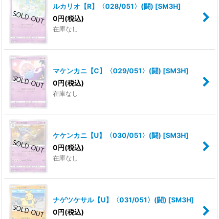
ルカリオ【R】〈028/051〉(闘)
[
SM3H
]
0
円
(税込)
在庫なし
マケンカニ【C】〈029/051〉(闘)
[
SM3H
]
0
円
(税込)
在庫なし
ケケンカニ【U】〈030/051〉(闘)
[
SM3H
]
0
円
(税込)
在庫なし
ナゲツケサル【U】〈031/051〉(闘)
[
SM3H
]
0
円
(税込)