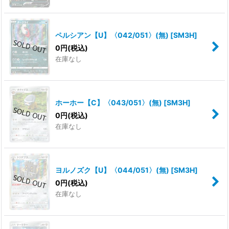
ペルシアン【U】〈042/051〉(無)
[
SM3H
]
0
円
(税込)
在庫なし
ホーホー【C】〈043/051〉(無)
[
SM3H
]
0
円
(税込)
在庫なし
ヨルノズク【U】〈044/051〉(無)
[
SM3H
]
0
円
(税込)
在庫なし