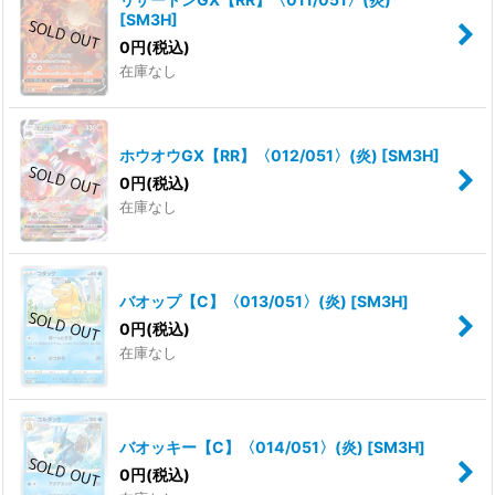
[
SM3H
]
0
円
(税込)
在庫なし
ホウオウGX【RR】〈012/051〉(炎)
[
SM3H
]
0
円
(税込)
在庫なし
バオップ【C】〈013/051〉(炎)
[
SM3H
]
0
円
(税込)
在庫なし
バオッキー【C】〈014/051〉(炎)
[
SM3H
]
0
円
(税込)