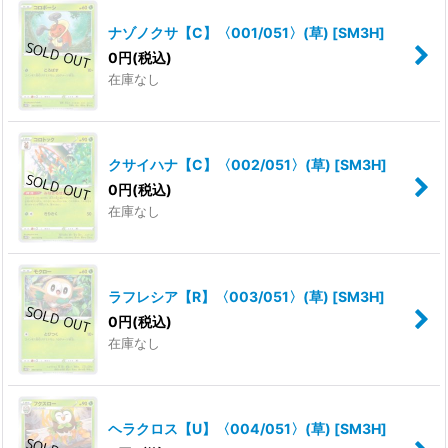
ナゾノクサ【C】〈001/051〉(草)
[
SM3H
]
絞り込む
0
円
(税込)
在庫なし
クサイハナ【C】〈002/051〉(草)
[
SM3H
]
0
円
(税込)
在庫なし
ラフレシア【R】〈003/051〉(草)
[
SM3H
]
0
円
(税込)
在庫なし
ヘラクロス【U】〈004/051〉(草)
[
SM3H
]