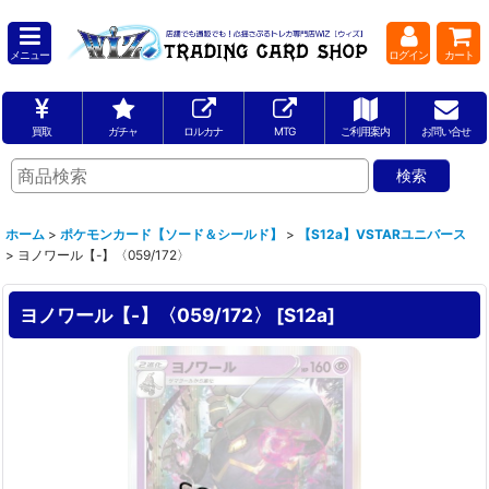
メニュー
ログイン
カート
買取
ガチャ
ロルカナ
MTG
ご利用案内
お問い合せ
ホーム
>
ポケモンカード【ソード＆シールド】
>
【S12a】VSTARユニバース
>
ヨノワール【-】〈059/172〉
ヨノワール【-】〈059/172〉
[
S12a
]