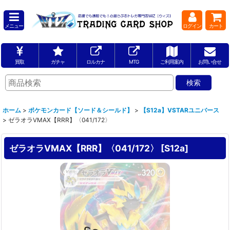
メニュー
ログイン
カート
買取
ガチャ
ロルカナ
MTG
ご利用案内
お問い合せ
ホーム
>
ポケモンカード【ソード＆シールド】
>
【S12a】VSTARユニバース
>
ゼラオラVMAX【RRR】〈041/172〉
ゼラオラVMAX【RRR】〈041/172〉
[
S12a
]