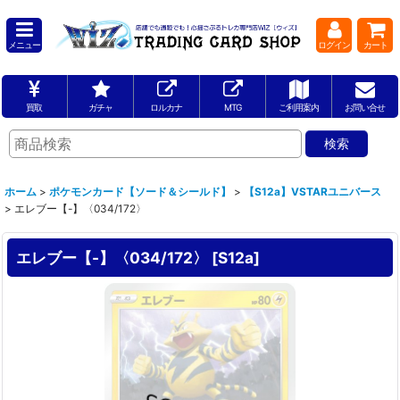
メニュー
ログイン
カート
買取
ガチャ
ロルカナ
MTG
ご利用案内
お問い合せ
ホーム
>
ポケモンカード【ソード＆シールド】
>
【S12a】VSTARユニバース
>
エレブー【-】〈034/172〉
エレブー【-】〈034/172〉
[
S12a
]