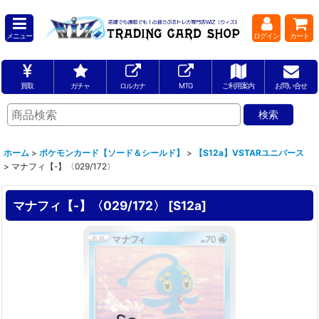
メニュー
ログイン
カート
買取
ガチャ
ロルカナ
MTG
ご利用案内
お問い合せ
ホーム
>
ポケモンカード【ソード＆シールド】
>
【S12a】VSTARユニバース
>
マナフィ【-】〈029/172〉
マナフィ【-】〈029/172〉
[
S12a
]