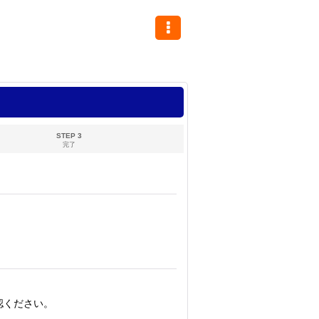
STEP 3
完了
認ください。