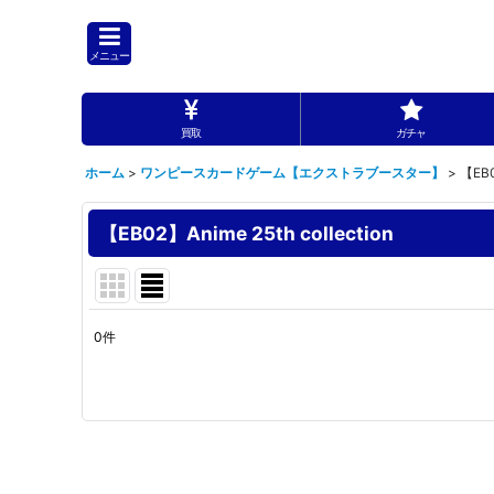
メニュー
買取
ガチャ
ホーム
>
ワンピースカードゲーム【エクストラブースター】
>
【EB0
【EB02】Anime 25th collection
0
件
表示数
:
並び順
: