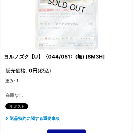
ヨルノズク【U】〈044/051〉(無)
[
SM3H
]
販売価格
:
0
円
(税込)
重み
:
1
在庫なし
返品特約に関する重要事項