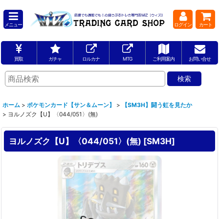
メニュー
ログイン
カート
買取
ガチャ
ロルカナ
MTG
ご利用案内
お問い合せ
ホーム
>
ポケモンカード【サン＆ムーン】
>
【SM3H】闘う虹を見たか
>
ヨルノズク【U】〈044/051〉(無)
ヨルノズク【U】〈044/051〉(無)
[
SM3H
]