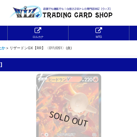
ロルカナ
MTG
たか
>
リザードンGX【RR】〈011/051〉(炎)
H
]