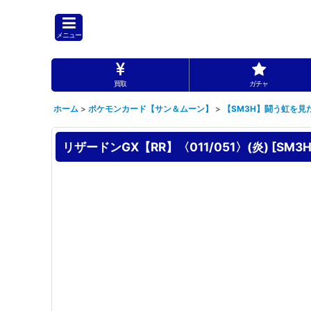
メニュー
買取
ガチャ
ホーム
>
ポケモンカード【サン＆ムーン】
>
【SM3H】闘う虹を見
リザードンGX【RR】〈011/051〉(炎)
[
SM3