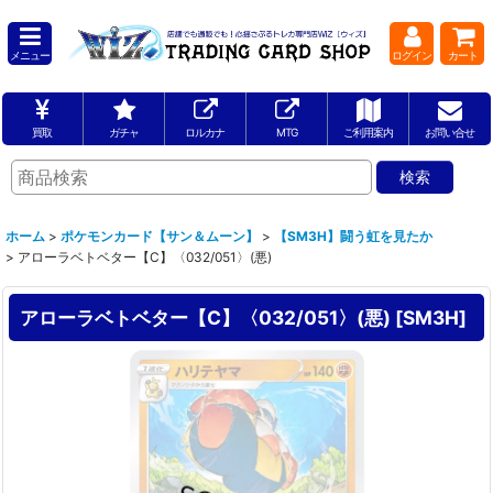
メニュー
ログイン
カート
買取
ガチャ
ロルカナ
MTG
ご利用案内
お問い合せ
ホーム
>
ポケモンカード【サン＆ムーン】
>
【SM3H】闘う虹を見たか
>
アローラベトベター【C】〈032/051〉(悪)
アローラベトベター【C】〈032/051〉(悪)
[
SM3H
]