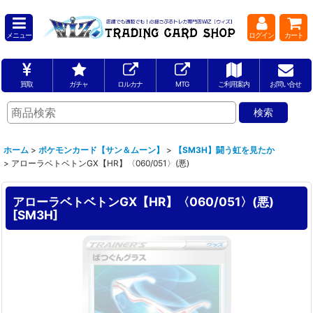
メニュー
ログイン
カート
買取
ガチャ
ロルカナ
MTG
ご利用案内
お問い合せ
ホーム
>
ポケモンカード【サン＆ムーン】
>
【SM3H】闘う虹を見たか
>
アローラベトベトンGX【HR】〈060/051〉(悪)
アローラベトベトンGX【HR】〈060/051〉(悪)
[
SM3H
]