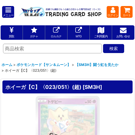
メニュー
ログイン
カート
買取
ガチャ
ロルカナ
MTG
ご利用案内
お問い合せ
ホーム
>
ポケモンカード【サン＆ムーン】
>
【SM3H】闘う虹を見たか
>
ホイーガ【C】〈023/051〉(超)
ホイーガ【C】〈023/051〉(超)
[
SM3H
]