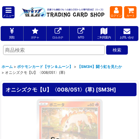
メニュー
ログイン
カート
買取
ガチャ
ロルカナ
MTG
ご利用案内
お問い合せ
ホーム
>
ポケモンカード【サン＆ムーン】
>
【SM3H】闘う虹を見たか
>
オニシズクモ【U】〈008/051〉(草)
オニシズクモ【U】〈008/051〉(草)
[
SM3H
]