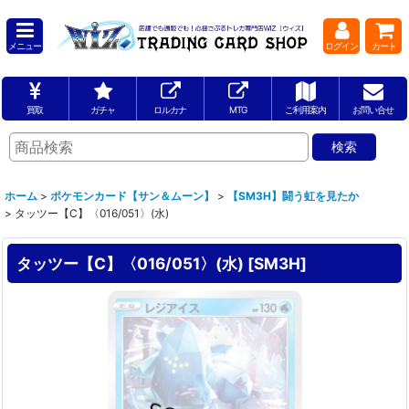
メニュー
ログイン
カート
買取
ガチャ
ロルカナ
MTG
ご利用案内
お問い合せ
ホーム
>
ポケモンカード【サン＆ムーン】
>
【SM3H】闘う虹を見たか
>
タッツー【C】〈016/051〉(水)
タッツー【C】〈016/051〉(水)
[
SM3H
]