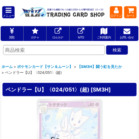
メニュー
ログイン
カート
買取
ガチャ
ロルカナ
MTG
ご利用案内
お問い合せ
ホーム
>
ポケモンカード【サン＆ムーン】
>
【SM3H】闘う虹を見たか
>
ペンドラー【U】〈024/051〉(超)
ペンドラー【U】〈024/051〉(超)
[
SM3H
]