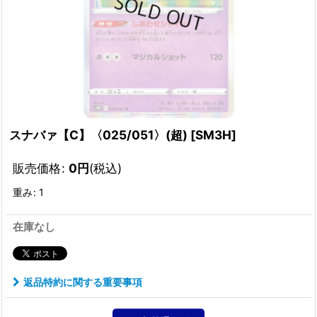
スナバァ【C】〈025/051〉(超)
[
SM3H
]
販売価格
:
0
円
(税込)
重み
:
1
在庫なし
返品特約に関する重要事項