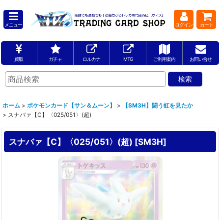
メニュー
ログイン
カート
買取
ガチャ
ロルカナ
MTG
ご利用案内
お問い合せ
ホーム
>
ポケモンカード【サン＆ムーン】
>
【SM3H】闘う虹を見たか
>
スナバァ【C】〈025/051〉(超)
スナバァ【C】〈025/051〉(超)
[
SM3H
]