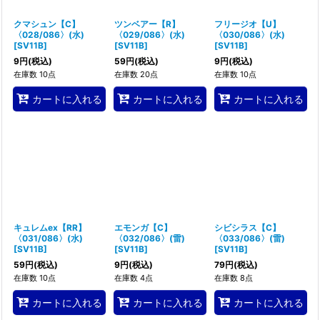
クマシュン【C】
ツンベアー【R】
フリージオ【U】
〈028/086〉(水)
〈029/086〉(水)
〈030/086〉(水)
[
SV11B
]
[
SV11B
]
[
SV11B
]
9
円
(税込)
59
円
(税込)
9
円
(税込)
在庫数 10点
在庫数 20点
在庫数 10点
カートに入れる
カートに入れる
カートに入れる
キュレムex【RR】
エモンガ【C】
シビシラス【C】
〈031/086〉(水)
〈032/086〉(雷)
〈033/086〉(雷)
[
SV11B
]
[
SV11B
]
[
SV11B
]
59
円
(税込)
9
円
(税込)
79
円
(税込)
在庫数 10点
在庫数 4点
在庫数 8点
カートに入れる
カートに入れる
カートに入れる