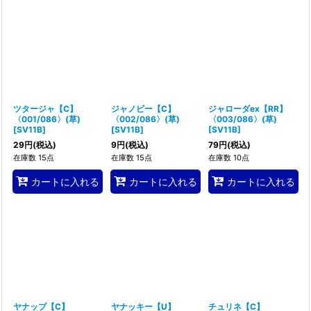
並び順
:
絞り込む
ツタージャ【C】
ジャノビー【C】
ジャローダex【RR】
〈001/086〉(草)
〈002/086〉(草)
〈003/086〉(草)
[
SV11B
]
[
SV11B
]
[
SV11B
]
29
円
(税込)
9
円
(税込)
79
円
(税込)
在庫数 15点
在庫数 15点
在庫数 10点
カートに入れる
カートに入れる
カートに入れる
ヤナップ【C】
ヤナッキー【U】
チュリネ【C】