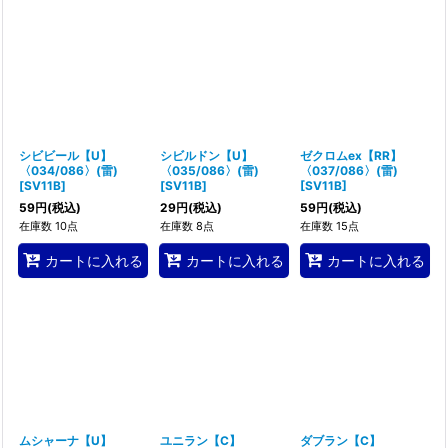
シビビール【U】
シビルドン【U】
ゼクロムex【RR】
〈034/086〉(雷)
〈035/086〉(雷)
〈037/086〉(雷)
[
SV11B
]
[
SV11B
]
[
SV11B
]
59
円
(税込)
29
円
(税込)
59
円
(税込)
在庫数 10点
在庫数 8点
在庫数 15点
カートに入れる
カートに入れる
カートに入れる
ムシャーナ【U】
ユニラン【C】
ダブラン【C】