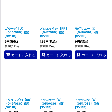
ゴルーグ【U】
メロエッタex【RR】
モグリュー【C】
〈046/086〉(超)
〈047/086〉(超)
〈048/086〉(闘)
[
SV11B
]
[
SV11B
]
[
SV11B
]
9
円
(税込)
129
円
(税込)
9
円
(税込)
在庫数 10点
在庫数 15点
在庫数 10点
カートに入れる
カートに入れる
カートに入れる
ドリュウズex【RR】
ドッコラー【C】
ドテッコツ【C】
〈049/086〉(闘)
〈050/086〉(闘)
〈051/086〉(闘)
[
SV11B
]
[
SV11B
]
[
SV11B
]