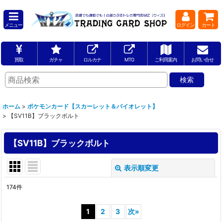
メニュー
ログイン
カート
買取
ガチャ
ロルカナ
MTG
ご利用案内
お問い合せ
ホーム
>
ポケモンカード【スカーレット＆バイオレット】
>
【SV11B】ブラックボルト
【SV11B】ブラックボルト
表示順変更
閉じる
174
件
表示数
:
1
2
3
次
»