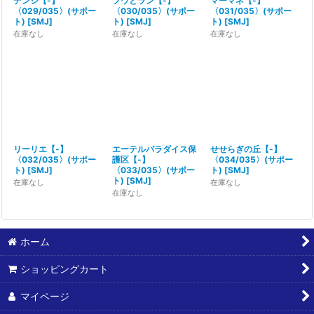
デンジ【-】
フウとラン【-】
マーマネ【-】
〈029/035〉(サポー
〈030/035〉(サポー
〈031/035〉(サポー
ト)
[
SMJ
]
ト)
[
SMJ
]
ト)
[
SMJ
]
在庫なし
在庫なし
在庫なし
リーリエ【-】
エーテルパラダイス保
せせらぎの丘【-】
〈032/035〉(サポー
護区【-】
〈034/035〉(サポー
ト)
[
SMJ
]
〈033/035〉(サポー
ト)
[
SMJ
]
ト)
[
SMJ
]
在庫なし
在庫なし
在庫なし
ホーム
ショッピングカート
マイページ