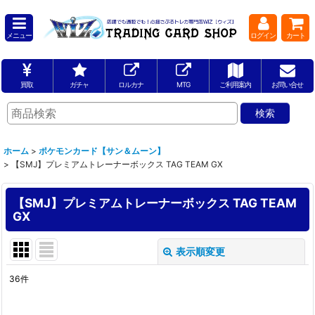
メニュー
ログイン
カート
買取
ガチャ
ロルカナ
MTG
ご利用案内
お問い合せ
ホーム
>
ポケモンカード【サン＆ムーン】
>
【SMJ】プレミアムトレーナーボックス TAG TEAM GX
【SMJ】プレミアムトレーナーボックス TAG TEAM
GX
表示順変更
閉じる
36
件
表示数
: