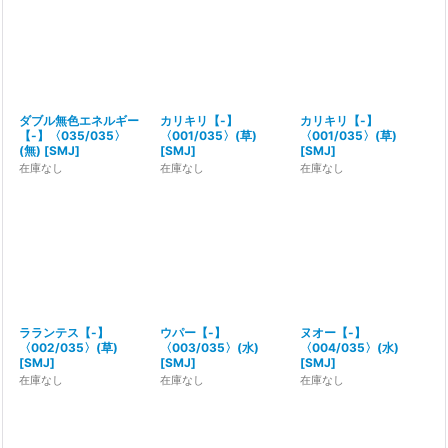
並び順
:
絞り込む
ダブル無色エネルギー
カリキリ【-】
カリキリ【-】
【-】〈035/035〉
〈001/035〉(草)
〈001/035〉(草)
(無)
[
SMJ
]
[
SMJ
]
[
SMJ
]
在庫なし
在庫なし
在庫なし
ラランテス【-】
ウパー【-】
ヌオー【-】
〈002/035〉(草)
〈003/035〉(水)
〈004/035〉(水)
[
SMJ
]
[
SMJ
]
[
SMJ
]
在庫なし
在庫なし
在庫なし