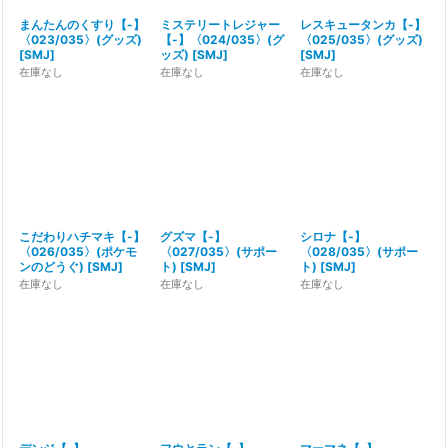
まんたんのくすり【-】
ミステリートレジャー
レスキュータンカ【-】
〈023/035〉(グッズ)
【-】〈024/035〉(グ
〈025/035〉(グッズ)
[
SMJ
]
ッズ)
[
SMJ
]
[
SMJ
]
在庫なし
在庫なし
在庫なし
こだわりハチマキ【-】
グズマ【-】
シロナ【-】
〈026/035〉(ポケモ
〈027/035〉(サポー
〈028/035〉(サポー
ンのどうぐ)
[
SMJ
]
ト)
[
SMJ
]
ト)
[
SMJ
]
在庫なし
在庫なし
在庫なし