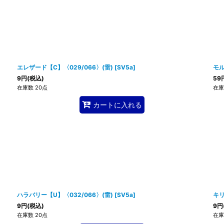
エレザード【C】〈029/066〉(雷)
[
SV5a
]
モル
9
円
(税込)
59
在庫数 20点
在庫
カートに入れる
ハラバリー【U】〈032/066〉(雷)
[
SV5a
]
キリ
9
円
(税込)
9
円
在庫数 20点
在庫