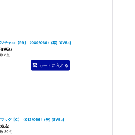
ソチャex【RR】〈009/066〉(草)
[
SV5a
]
円
(税込)
数 8点
カートに入れる
マッグ【C】〈012/066〉(炎)
[
SV5a
]
(税込)
数 20点