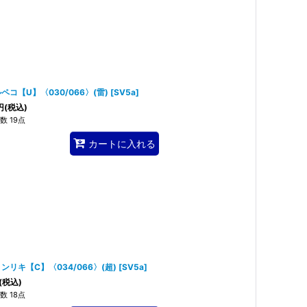
ペコ【U】〈030/066〉(雷)
[
SV5a
]
円
(税込)
数 19点
カートに入れる
ンリキ【C】〈034/066〉(超)
[
SV5a
]
(税込)
数 18点