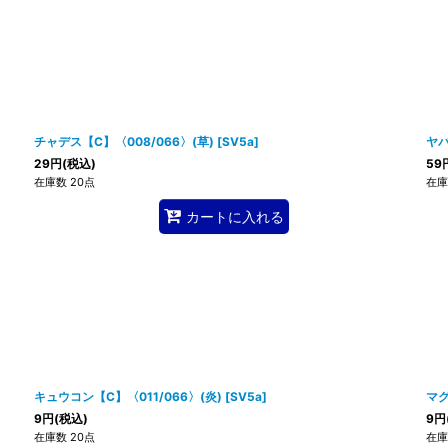
チャデス【C】〈008/066〉(草)
[
SV5a
]
ヤバ
29
円
(税込)
59
在庫数 20点
在庫
カートに入れる
キュウコン【C】〈011/066〉(炎)
[
SV5a
]
マグ
9
円
(税込)
9
円
在庫数 20点
在庫