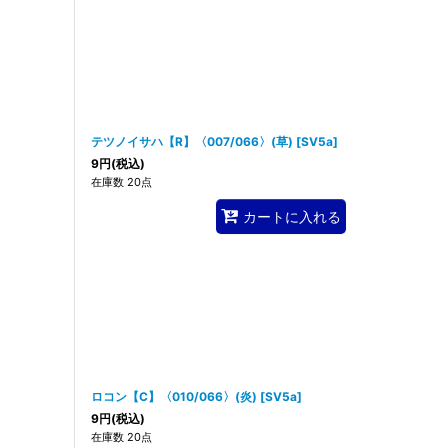
テツノイサハ【R】〈007/066〉(草)
[
SV5a
]
9
円
(税込)
在庫数 20点
カートに入れる
ロコン【C】〈010/066〉(炎)
[
SV5a
]
9
円
(税込)
在庫数 20点