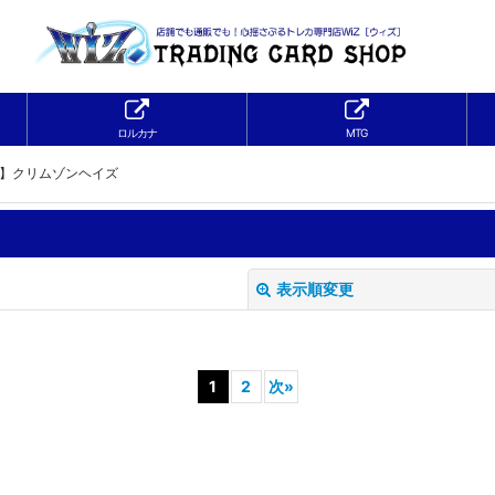
ロルカナ
MTG
a】クリムゾンヘイズ
表示順変更
1
2
次
»
絞り込む