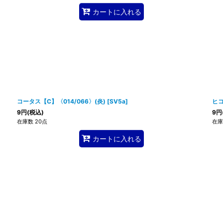
カートに入れる
コータス【C】〈014/066〉(炎)
[
SV5a
]
ヒコ
9
円
(税込)
9
円
在庫数 20点
在庫
カートに入れる