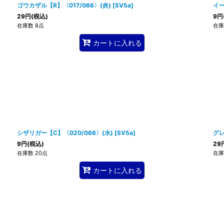
ゴウカザル【R】〈017/066〉(炎)
[
SV5a
]
イー
29
円
(税込)
9
円
在庫数 8点
在庫
カートに入れる
シザリガー【C】〈020/066〉(水)
[
SV5a
]
グレ
9
円
(税込)
29
在庫数 20点
在庫
カートに入れる