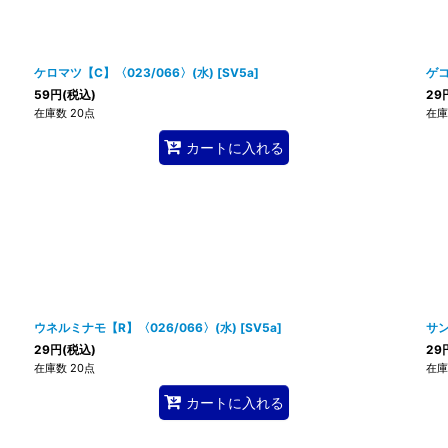
ケロマツ【C】〈023/066〉(水)
[
SV5a
]
ゲコ
59
円
(税込)
29
在庫数 20点
在庫
カートに入れる
ウネルミナモ【R】〈026/066〉(水)
[
SV5a
]
サン
29
円
(税込)
29
在庫数 20点
在庫
カートに入れる