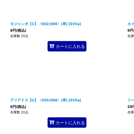
モジャンボ【C】〈002/066〉(草)
[
SV5a
]
カイ
9
円
(税込)
9
円
在庫数 20点
在庫
カートに入れる
アリアドス【U】〈005/066〉(草)
[
SV5a
]
リー
9
円
(税込)
29
在庫数 20点
在庫
カートに入れる