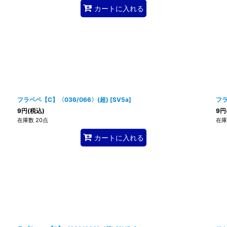
カートに入れる
フラベベ【C】〈036/066〉(超)
[
SV5a
]
フラ
9
円
(税込)
9
円
在庫数 20点
在庫
カートに入れる