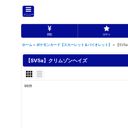
メニュー
買取
ガチャ
ホーム
>
ポケモンカード【スカーレット＆バイオレット】
>
【SV5
【SV5a】クリムゾンヘイズ
96
件
表示数
:
並び順
: