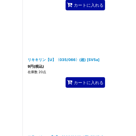
カートに入れる
リキキリン【U】〈035/066〉(超)
[
SV5a
]
9
円
(税込)
在庫数 20点
カートに入れる