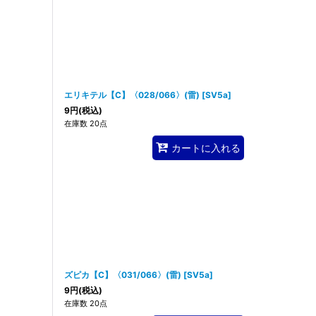
エリキテル【C】〈028/066〉(雷)
[
SV5a
]
9
円
(税込)
在庫数 20点
カートに入れる
ズピカ【C】〈031/066〉(雷)
[
SV5a
]
9
円
(税込)
在庫数 20点