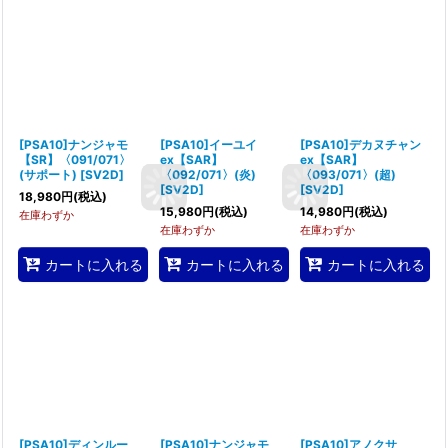
[PSA10]ナンジャモ
[PSA10]イーユイ
[PSA10]デカヌチャン
【SR】〈091/071〉
ex【SAR】
ex【SAR】
(サポート)
[
SV2D
]
〈092/071〉(炎)
〈093/071〉(超)
[
SV2D
]
[
SV2D
]
18,980
円
(税込)
15,980
円
(税込)
14,980
円
(税込)
在庫わずか
在庫わずか
在庫わずか
カートに入れる
カートに入れる
カートに入れる
[PSA10]ディンルー
[PSA10]ナンジャモ
[PSA10]アノクサ