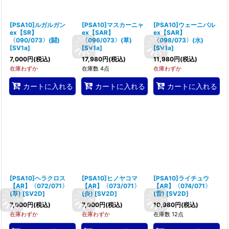
[PSA10]ルガルガン
[PSA10]マスカーニャ
[PSA10]ウェーニバル
ex【SR】
ex【SAR】
ex【SAR】
〈090/073〉(闘)
〈096/073〉(草)
〈098/073〉(水)
[
SV1a
]
[
SV1a
]
[
SV1a
]
7,000
円
(税込)
17,980
円
(税込)
11,980
円
(税込)
在庫わずか
在庫数 4点
在庫わずか
カートに入れる
カートに入れる
カートに入れる
[PSA10]ヘラクロス
[PSA10]ヒノヤコマ
[PSA10]ライチュウ
【AR】〈072/071〉
【AR】〈073/071〉
【AR】〈074/071〉
(草)
[
SV2D
]
(炎)
[
SV2D
]
(雷)
[
SV2D
]
7,000
円
(税込)
7,000
円
(税込)
10,980
円
(税込)
在庫わずか
在庫わずか
在庫数 12点