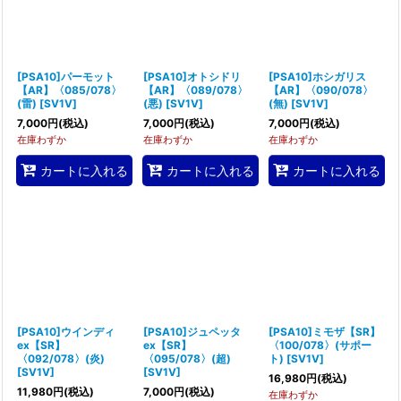
[PSA10]パーモット
[PSA10]オトシドリ
[PSA10]ホシガリス
【AR】〈085/078〉
【AR】〈089/078〉
【AR】〈090/078〉
(雷)
[
SV1V
]
(悪)
[
SV1V
]
(無)
[
SV1V
]
7,000
円
(税込)
7,000
円
(税込)
7,000
円
(税込)
在庫わずか
在庫わずか
在庫わずか
カートに入れる
カートに入れる
カートに入れる
[PSA10]ウインディ
[PSA10]ジュペッタ
[PSA10]ミモザ【SR】
ex【SR】
ex【SR】
〈100/078〉(サポー
〈092/078〉(炎)
〈095/078〉(超)
ト)
[
SV1V
]
[
SV1V
]
[
SV1V
]
16,980
円
(税込)
11,980
円
(税込)
7,000
円
(税込)
在庫わずか