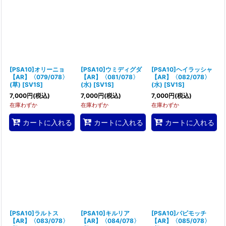
絞り込む
[PSA10]オリーニョ
[PSA10]ウミディグダ
[PSA10]ヘイラッシャ
【AR】〈079/078〉
【AR】〈081/078〉
【AR】〈082/078〉
(草)
[
SV1S
]
(水)
[
SV1S
]
(水)
[
SV1S
]
7,000
円
(税込)
7,000
円
(税込)
7,000
円
(税込)
在庫わずか
在庫わずか
在庫わずか
カートに入れる
カートに入れる
カートに入れる
[PSA10]ラルトス
[PSA10]キルリア
[PSA10]パピモッチ
【AR】〈083/078〉
【AR】〈084/078〉
【AR】〈085/078〉