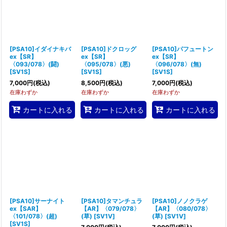
[PSA10]イダイナキバ
[PSA10]ドクロッグ
[PSA10]パフュートン
ex【SR】
ex【SR】
ex【SR】
〈093/078〉(闘)
〈095/078〉(悪)
〈096/078〉(無)
[
SV1S
]
[
SV1S
]
[
SV1S
]
7,000
円
(税込)
8,500
円
(税込)
7,000
円
(税込)
在庫わずか
在庫わずか
在庫わずか
カートに入れる
カートに入れる
カートに入れる
[PSA10]サーナイト
[PSA10]タマンチュラ
[PSA10]ノノクラゲ
ex【SAR】
【AR】〈079/078〉
【AR】〈080/078〉
〈101/078〉(超)
(草)
[
SV1V
]
(草)
[
SV1V
]
[
SV1S
]