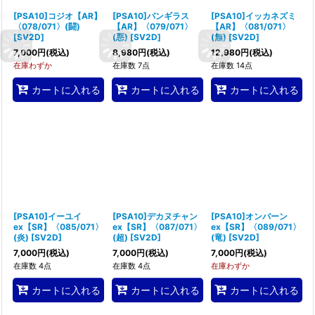
[PSA10]コジオ【AR】
[PSA10]バンギラス
[PSA10]イッカネズミ
〈078/071〉(闘)
【AR】〈079/071〉
【AR】〈081/071〉
[
SV2D
]
(悪)
[
SV2D
]
(無)
[
SV2D
]
7,000
円
(税込)
8,980
円
(税込)
12,980
円
(税込)
在庫わずか
在庫数 7点
在庫数 14点
カートに入れる
カートに入れる
カートに入れる
[PSA10]イーユイ
[PSA10]デカヌチャン
[PSA10]オンバーン
ex【SR】〈085/071〉
ex【SR】〈087/071〉
ex【SR】〈089/071〉
(炎)
[
SV2D
]
(超)
[
SV2D
]
(竜)
[
SV2D
]
7,000
円
(税込)
7,000
円
(税込)
7,000
円
(税込)
在庫数 4点
在庫数 4点
在庫わずか
カートに入れる
カートに入れる
カートに入れる