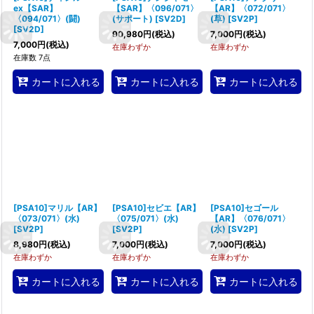
ex【SAR】
【SAR】〈096/071〉
【AR】〈072/071〉
〈094/071〉(闘)
(サポート)
[
SV2D
]
(草)
[
SV2P
]
[
SV2D
]
90,980
円
(税込)
7,000
円
(税込)
7,000
円
(税込)
在庫わずか
在庫わずか
在庫数 7点
カートに入れる
カートに入れる
カートに入れる
[PSA10]マリル【AR】
[PSA10]セビエ【AR】
[PSA10]セゴール
〈073/071〉(水)
〈075/071〉(水)
【AR】〈076/071〉
[
SV2P
]
[
SV2P
]
(水)
[
SV2P
]
8,980
円
(税込)
7,000
円
(税込)
7,000
円
(税込)
在庫わずか
在庫わずか
在庫わずか
カートに入れる
カートに入れる
カートに入れる