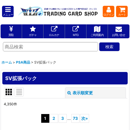
メニュー
ログイン
カート
買取
ガチャ
ロルカナ
MTG
ご利用案内
お問い合せ
ホーム
>
PSA商品
>
SV拡張パック
SV拡張パック
表示順変更
閉じる
4,350
件
表示数
:
1
2
3
...
73
次
»
並び順
: