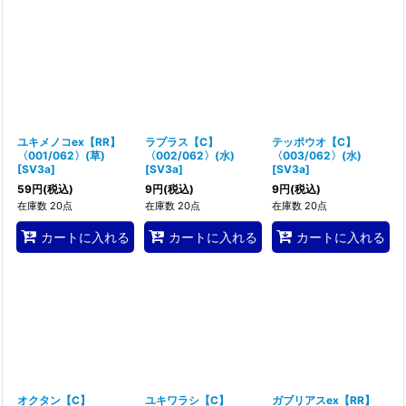
並び順
:
絞り込む
ユキメノコex【RR】
ラプラス【C】
テッポウオ【C】
〈001/062〉(草)
〈002/062〉(水)
〈003/062〉(水)
[
SV3a
]
[
SV3a
]
[
SV3a
]
59
円
(税込)
9
円
(税込)
9
円
(税込)
在庫数 20点
在庫数 20点
在庫数 20点
カートに入れる
カートに入れる
カートに入れる
オクタン【C】
ユキワラシ【C】
ガブリアスex【RR】