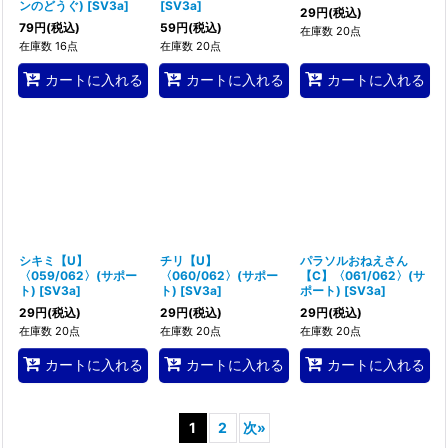
ンのどうぐ)
[
SV3a
]
[
SV3a
]
29
円
(税込)
79
円
(税込)
59
円
(税込)
在庫数 20点
在庫数 16点
在庫数 20点
カートに入れる
カートに入れる
カートに入れる
シキミ【U】
チリ【U】
パラソルおねえさん
〈059/062〉(サポー
〈060/062〉(サポー
【C】〈061/062〉(サ
ト)
[
SV3a
]
ト)
[
SV3a
]
ポート)
[
SV3a
]
29
円
(税込)
29
円
(税込)
29
円
(税込)
在庫数 20点
在庫数 20点
在庫数 20点
カートに入れる
カートに入れる
カートに入れる
1
2
次
»