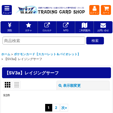
メニュー
ログイン
カート
買取
ガチャ
ロルカナ
MTG
ご利用案内
お問い合せ
ホーム
>
ポケモンカード【スカーレット＆バイオレット】
>
【SV3a】レイジングサーフ
【SV3a】レイジングサーフ
表示順変更
閉じる
92
件
表示数
:
1
2
次
»