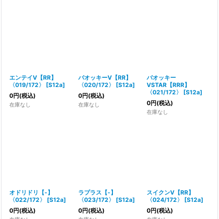
エンテイV【RR】
バオッキーV【RR】
バオッキー
〈019/172〉
[
S12a
]
〈020/172〉
[
S12a
]
VSTAR【RRR】
〈021/172〉
[
S12a
]
0
円
(税込)
0
円
(税込)
0
円
(税込)
在庫なし
在庫なし
在庫なし
オドリドリ【-】
ラプラス【-】
スイクンV【RR】
〈022/172〉
[
S12a
]
〈023/172〉
[
S12a
]
〈024/172〉
[
S12a
]
0
円
(税込)
0
円
(税込)
0
円
(税込)