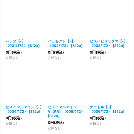
表示数
:
並び順
:
絞り込む
パラス【-】
パラセクト【-】
ヒスイビリリダマ【-】
〈001/172〉
[
S12a
]
〈002/172〉
[
S12a
]
〈003/172〉
[
S12a
]
0
円
(税込)
0
円
(税込)
0
円
(税込)
在庫なし
在庫なし
在庫なし
ヒスイマルマイン【-】
ヒスイマルマイン
ナエトル【-】
〈004/172〉
[
S12a
]
V【RR】〈005/172〉
〈006/172〉
[
S12a
]
[
S12a
]
0
円
(税込)
0
円
(税込)
0
円
(税込)
在庫なし
在庫なし
在庫なし