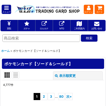
メニュー
ログイン
カート
買取
ガチャ
ロルカナ
MTG
ご利用案内
お問い合せ
ホーム
>
ポケモンカード【ソード＆シールド】
ポケモンカード【ソード＆シールド】
表示順変更
閉じる
4,777
件
サブカテゴリ
:
1
2
3
...
80
次
»