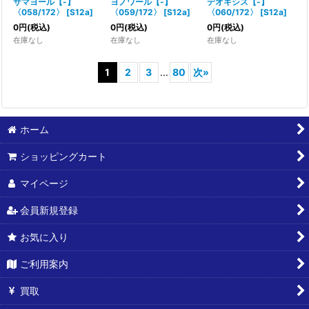
サマヨール【-】
ヨノワール【-】
デオキシス【-】
〈058/172〉
[
S12a
]
〈059/172〉
[
S12a
]
〈060/172〉
[
S12a
]
0
円
(税込)
0
円
(税込)
0
円
(税込)
在庫なし
在庫なし
在庫なし
1
2
3
...
80
次
»
ホーム
ショッピングカート
マイページ
会員新規登録
お気に入り
ご利用案内
買取