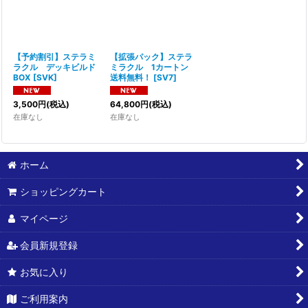
並び順
:
【予約割引】ステラミ
【拡張パック】ステラ
絞り込む
ラクル デッキビルド
ミラクル 1カートン
BOX
[
SVK
]
送料無料！
[
SV7
]
3,500
円
(税込)
64,800
円
(税込)
在庫なし
在庫なし
ホーム
ショッピングカート
マイページ
会員新規登録
お気に入り
ご利用案内