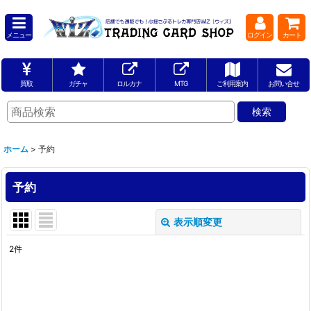
メニュー
ログイン
カート
買取
ガチャ
ロルカナ
MTG
ご利用案内
お問い合せ
ホーム
>
予約
予約
表示順変更
閉じる
2
件
サブカテゴリ
:
表示数
: