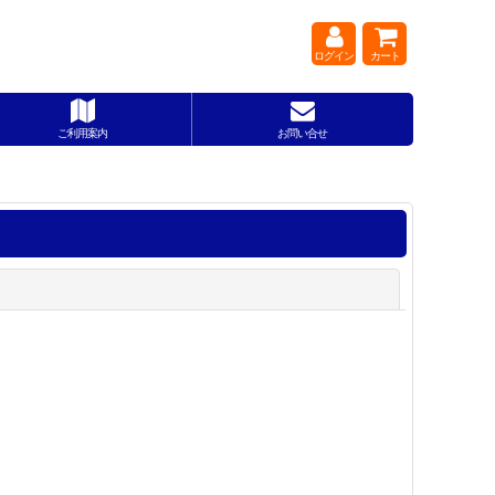
ログイン
カート
ご利用案内
お問い合せ
閉じる