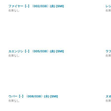
ファイヤー【-】〈002/038〉(炎)
[
SMI
]
レシ
在庫なし
在庫
カエンジシ【-】〈005/038〉(炎)
[
SMI
]
ラプ
在庫なし
在庫
ウパー【-】〈008/038〉(水)
[
SMI
]
ヌオ
在庫なし
在庫