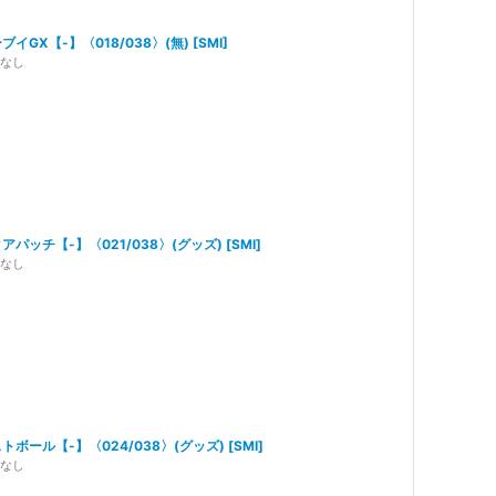
ブイGX【-】〈018/038〉(無)
[
SMI
]
なし
アパッチ【-】〈021/038〉(グッズ)
[
SMI
]
なし
トボール【-】〈024/038〉(グッズ)
[
SMI
]
なし