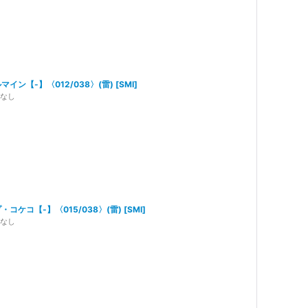
マイン【-】〈012/038〉(雷)
[
SMI
]
なし
・コケコ【-】〈015/038〉(雷)
[
SMI
]
なし