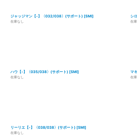
ジャッジマン【-】〈032/038〉(サポート)
[
SMI
]
シロ
在庫なし
在庫
ハウ【-】〈035/038〉(サポート)
[
SMI
]
マキ
在庫なし
在庫
リーリエ【-】〈038/038〉(サポート)
[
SMI
]
在庫なし