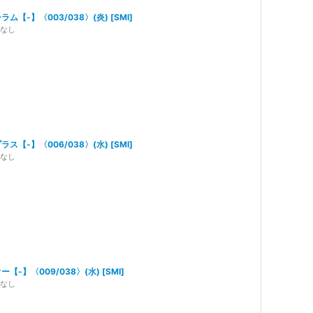
ラム【-】〈003/038〉(炎)
[
SMI
]
なし
ラス【-】〈006/038〉(水)
[
SMI
]
なし
ー【-】〈009/038〉(水)
[
SMI
]
なし