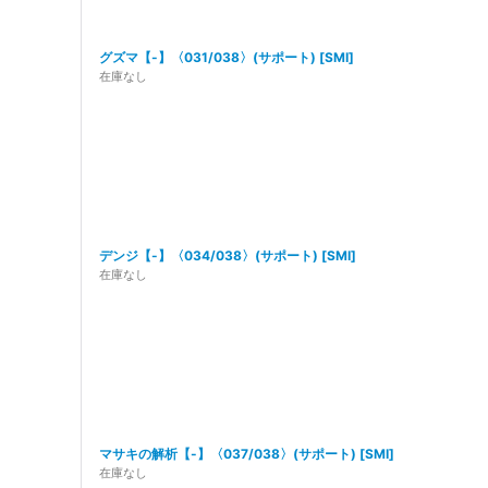
グズマ【-】〈031/038〉(サポート)
[
SMI
]
在庫なし
デンジ【-】〈034/038〉(サポート)
[
SMI
]
在庫なし
マサキの解析【-】〈037/038〉(サポート)
[
SMI
]
在庫なし