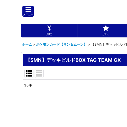
メニュー
買取
ガチャ
ホーム
>
ポケモンカード【サン＆ムーン】
>
【SMN】デッキビルドBOX
【SMN】デッキビルドBOX TAG TEAM GX
38
件
表示数
:
並び順
: