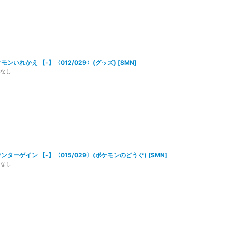
モンいれかえ 【-】〈012/029〉(グッズ)
[
SMN
]
なし
ンターゲイン 【-】〈015/029〉(ポケモンのどうぐ)
[
SMN
]
なし