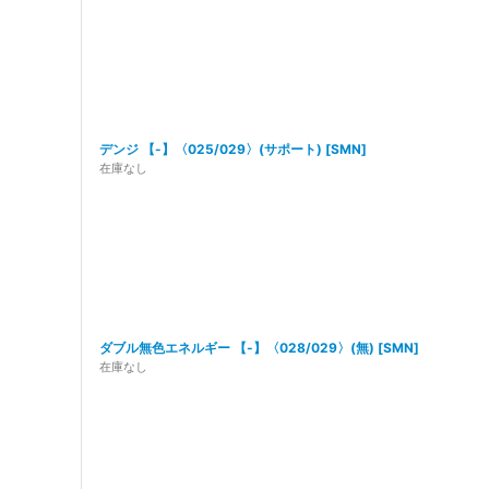
デンジ 【-】〈025/029〉(サポート)
[
SMN
]
在庫なし
ダブル無色エネルギー 【-】〈028/029〉(無)
[
SMN
]
在庫なし