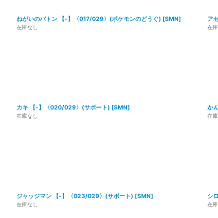
ねがいのバトン 【-】〈017/029〉(ポケモンのどうぐ)
[
SMN
]
アセ
在庫なし
在庫
カキ 【-】〈020/029〉(サポート)
[
SMN
]
かん
在庫なし
在庫
ジャッジマン 【-】〈023/029〉(サポート)
[
SMN
]
シロ
在庫なし
在庫