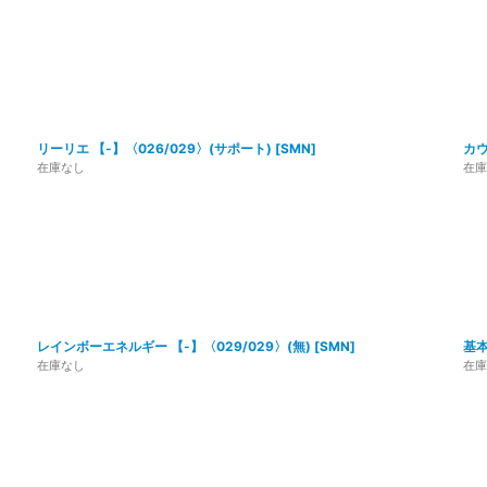
リーリエ 【-】〈026/029〉(サポート)
[
SMN
]
カウ
在庫なし
在庫
レインボーエネルギー 【-】〈029/029〉(無)
[
SMN
]
基本
在庫なし
在庫